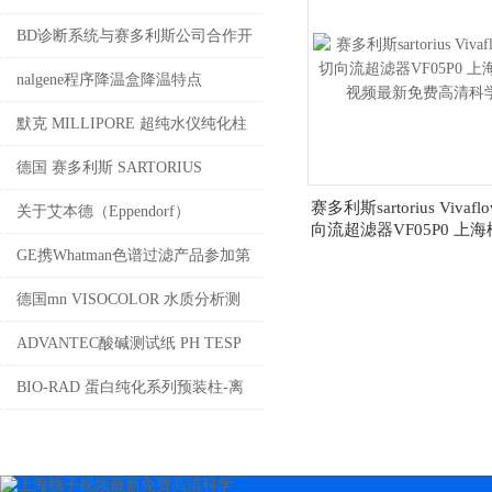
及其应用
BD诊断系统与赛多利斯公司合作开
发即用型预填充培养基产品
nalgene程序降温盒降温特点
默克 MILLIPORE 超纯水仪纯化柱
及耗材 上海桃子视频最新免费高清
德国 赛多利斯 SARTORIUS
赛多利斯sartorius Vivafl
科学器材有限公司销售
VIVASPIN超滤离心管上海桃子视
关于艾本德（Eppendorf）
向流超滤器VF05P0 上
频最新免费高清科
频最新免费高清
GE携Whatman色谱过滤产品参加第
四届色谱学术报告会
德国mn VISOCOLOR 水质分析测
试盒介绍 上海桃子视频最新免费高
ADVANTEC酸碱测试纸 PH TESP
清公司代理4008087828
PAPER介绍
BIO-RAD 蛋白纯化系列预装柱-离
子交换预装柱