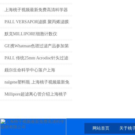
上海桃子视频最新免费高清科学器
材有限公司供应MN标准定性滤纸
PALL VERSAPOR滤膜 聚丙烯滤膜
介绍
默克MILLIPORE细胞计数仪
Scepter 2.0
GE携Whatman色谱过滤产品参加第
四届色谱学术报告会
PALL 传统25mm Acrodisc针头过滤
器 上海桃子视频最新免费高清科学
颇尔生命科学中心落户上海
器材有限公司
nalgene塑料瓶 上海桃子视频最新免
费高清科学器材有限公司销售
Millipore超滤离心管介绍上海桃子
视频最新免费高清公司现货销售
网站首页
关于桃