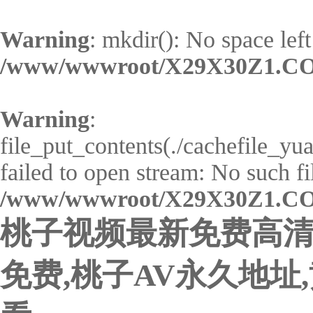
Warning
: mkdir(): No space left
/www/wwwroot/X29X30Z1.CO
Warning
:
file_put_contents(./cachefile_y
failed to open stream: No such fil
/www/wwwroot/X29X30Z1.CO
桃子视频最新免费高清
免费,桃子AV永久地