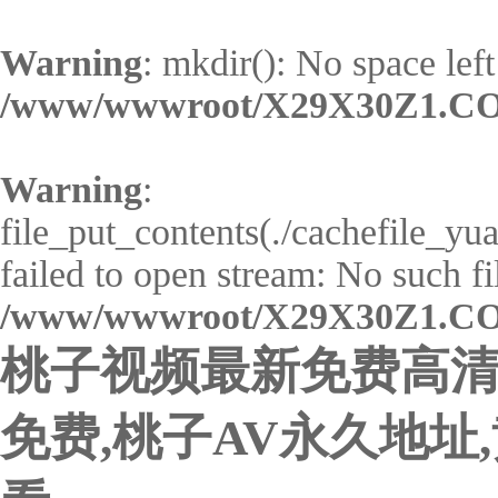
Warning
: mkdir(): No space left
/www/wwwroot/X29X30Z1.CO
Warning
:
file_put_contents(./cachefile_
failed to open stream: No such fil
/www/wwwroot/X29X30Z1.CO
桃子视频最新免费高清
免费,桃子AV永久地