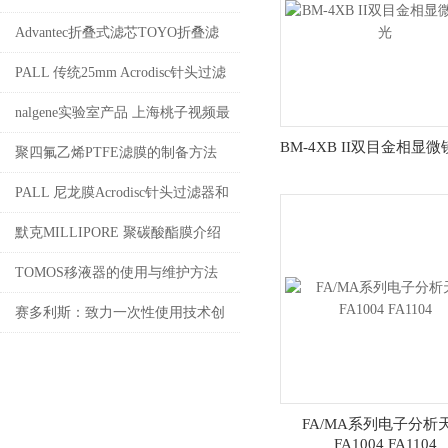
Advantec折叠式滤芯TOYO折叠滤
芯 上海桃子视频最新免费高清代理
PALL 传统25mm Acrodisc针头过滤
器 上海桃子视频最新免费高清科学
nalgene实验室产品 上海桃子视频最
BM-4XB II双目金相显微
器材有限公司
新免费高清代理
聚四氟乙烯PTFE滤膜的制备方法
及其应用
PALL 尼龙膜Acrodisc针头过滤器和
圆盘过滤膜片上海桃子视频最新免
默克MILLIPORE 聚碳酸酯膜介绍
费高清科学器材有限公司代理
TOMOS移液器的使用与维护方法
4008087828
赛多利斯：致力一次性使用技术创
新与推广 生物器材网专访转载
FA/MA系列电子分析
FA1004 FA1104