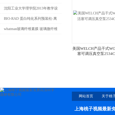
沈阳工业大学理学院2013年教学设
备采购项目
BIO-RAD 蛋白纯化系列预装柱-离
子交换预装柱
whatman玻璃纤维素膜 玻璃微纤维
滤纸介绍 上海桃子视频最新免费高
美国WELCH产品干式WO
清代理
塞可调压真空泵2534C-
网站首页
关于桃
新免
上海桃子视频最新