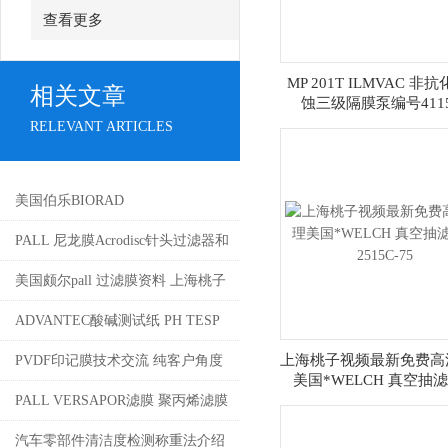
查看更多
MP 201T ILMVAC 非
相关文章
蚀三级隔膜泵编号4115
RELEVANT ARTICLES
美国伯乐BIORAD
PALL 尼龙膜Acrodisc针头过滤器和
圆盘过滤膜片上海桃子视频最新免
美国颇尔pall 过滤膜资料 上海桃子
费高清科学器材有限公司代理
视频最新免费高清科学器材有限公
ADVANTEC酸碱测试纸 PH TESP
4008087828
司销售4008087828
PAPER介绍
上海桃子视频最新免费高
PVDF印记膜技术交流 纯客户角度
美国*WELCH 真空抽
出发，公司不做任何修改和评论
2515C-75
PALL VERSAPOR滤膜 聚丙烯滤膜
介绍
汽车零部件清洁度检测称重法介绍